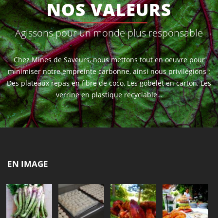
NOS VALEURS
Agissons pour un monde plus responsable
Chez Mines de Saveurs, nous mettons tout en oeuvre pour
minimiser notre empreinte carbonne, ainsi nous privilégions :
Des plateaux repas en fibre de coco, Les gobelet en carton, Les
verrine en plastique recyclable…
EN IMAGE